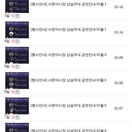
[행사안내] 서문야시장 상설무대 공연안내 01월 1
01-16
5일
[행사안내] 서문야시장 상설무대 공연안내 01월 1
01-14
4일
[행사안내] 서문야시장 상설무대 공연안내 01월 0
01-09
9일
[행사안내] 서문야시장 상설무대 공연안내 01월 0
01-08
8일
[행사안내] 서문야시장 상설무대 공연안내 01월 0
01-07
7일
[행사안내] 서문야시장 상설무대 공연안내 01월 0