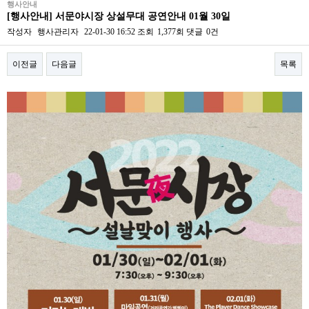
행사안내
[행사안내] 서문야시장 상설무대 공연안내 01월 30일
작성자
행사관리자
22-01-30 16:52
조회
1,377회
댓글
0건
이전글
다음글
목록
본문