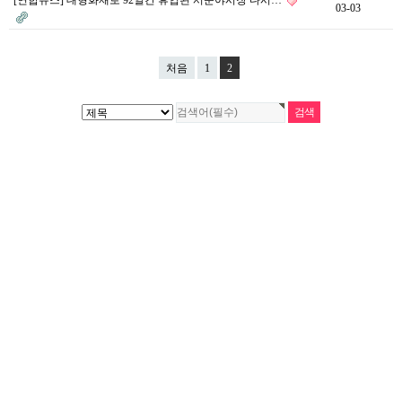
[연합뉴스] 대형화재로 92일간 휴업된 서문야시장 다시…
03-03
처음
1
2