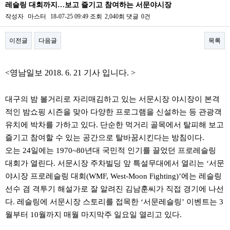
레슬링 대회까지…보고 즐기고 참여하는 서문야시장
작성자
마스터
18-07-25 09:49
조회
2,040회
댓글
0건
이전글
다음글
목록
본문
<영남일보
2018. 6. 21
기사 입니다. >
대구의 밤 볼거리로 자리매김하고 있는 서문시장 야시장이 본격
적인 밤쇼핑 시즌을 맞아 다양한 프로그램을 신설하는 등 관광객
유치에 박차를 가하고 있다. 단순한 먹거리 골목에서 탈피해 보고
즐기고 참여할 수 있는 공간으로 탈바꿈시킨다는 방침이다.
오는 24일에는 1970~80년대 국민적 인기를 끌었던 프로레슬링
대회가 열린다. 서문시장 주차빌딩 앞 특설무대에서 열리는 ‘서문
야시장 프로레슬링 대회(WMF, West-Moon Fighting)’에는 레슬링
선수 겸 격투기 해설가로 잘 알려진 김남훈씨가 직접 경기에 나선
다. 레슬링에 서문시장 스토리를 접목한 ‘서문레슬링’ 이벤트는 3
월부터 10월까지 매월 마지막주 일요일 열리고 있다.